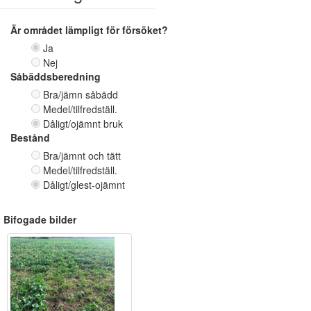
Är området lämpligt för försöket?
Ja
Nej
Såbäddsberedning
Bra/jämn såbädd
Medel/tilfredställ.
Dåligt/ojämnt bruk
Bestånd
Bra/jämnt och tätt
Medel/tilfredställ.
Dåligt/glest-ojämnt
Bifogade bilder