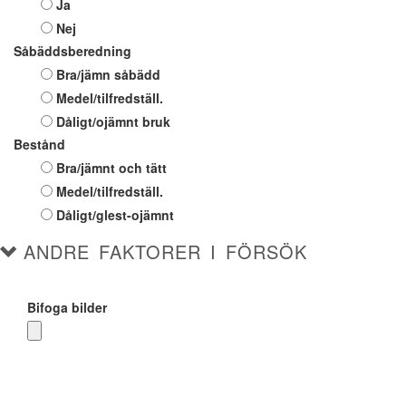
Ja
Nej
Såbäddsberedning
Bra/jämn såbädd
Medel/tilfredställ.
Dåligt/ojämnt bruk
Bestånd
Bra/jämnt och tätt
Medel/tilfredställ.
Dåligt/glest-ojämnt
ANDRE FAKTORER I FÖRSÖK
Bifoga bilder