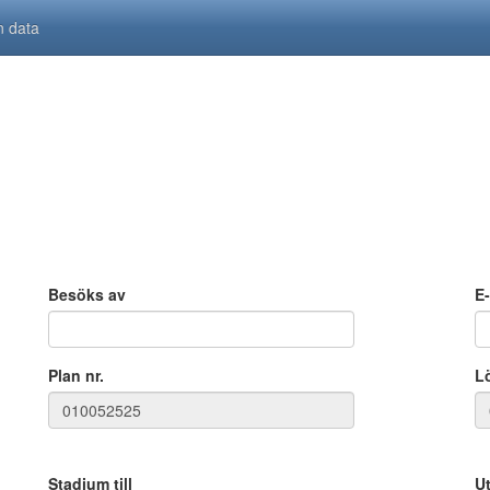
n data
Besöks av
E
Plan nr.
L
Stadium till
Ut