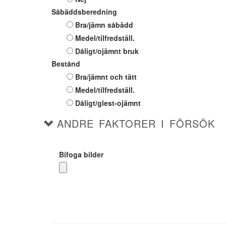
Såbäddsberedning
Bra/jämn såbädd
Medel/tilfredställ.
Dåligt/ojämnt bruk
Bestånd
Bra/jämnt och tätt
Medel/tilfredställ.
Dåligt/glest-ojämnt
ANDRE FAKTORER I FÖRSÖK
Bifoga bilder