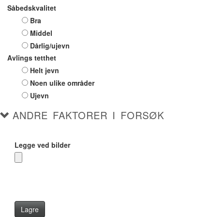
Såbedskvalitet
Bra
Middel
Dårlig/ujevn
Avlings tetthet
Helt jevn
Noen ulike områder
Ujevn
ANDRE FAKTORER I FORSØK
Legge ved bilder