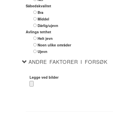
Såbedskvalitet
Bra
Middel
Dårlig/ujevn
Avlings tetthet
Helt jevn
Noen ulike områder
Ujevn
ANDRE FAKTORER I FORSØK
Legge ved bilder