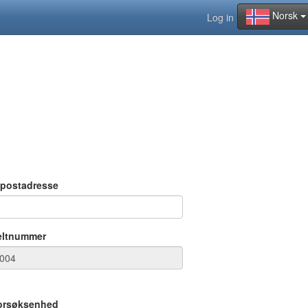
Norsk
Log in
-postadresse
eltnummer
orsøksenhed