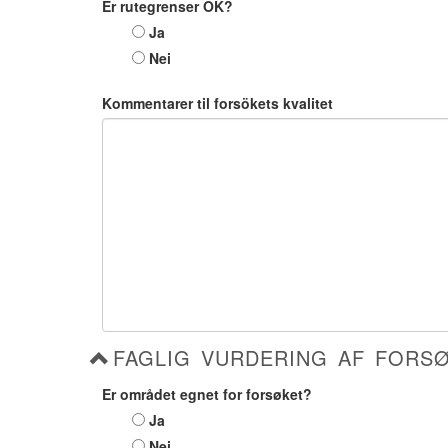
Er rutegrenser OK?
Ja
Nei
Kommentarer til forsökets kvalitet
FAGLIG VURDERING AF FORS
Er området egnet for forsøket?
Ja
Nei