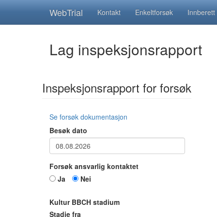
WebTrial
Kontakt
Enkeltforsøk
Innberett
Lag inspeksjonsrapport
Inspeksjonsrapport for forsøk
Se forsøk dokumentasjon
Besøk dato
Forsøk ansvarlig kontaktet
Ja
Nei
Kultur BBCH stadium
Stadie fra