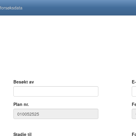
 forsøksdata
Besøkt av
E
Plan nr.
F
Stadie til
F